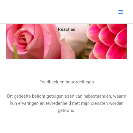
Ga
naar
de
inhoud
Reacties
Feedback en beoordelingen
Dit gedeelte belicht getuigenissen van nabestaanden, waarin
hun ervaringen en tevredenheid met mijn diensten worden
getoond.